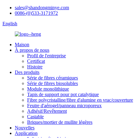
sales@shandongminye.com
0086-(0)533-3171972
English
Maison
À propos de nous
Profil de l'entreprise
Certificat
Histoire
Des produits
Série de fibres céramiques
Série de fibres biosolubles
Module monolithique
Tapis de support pour pot catalytique
Fibre polycristalline/fibre d'alumine en vrac/couverture
Feutre d'aérogel/panneau microporeux
Adhésif/Revêtement
Castable
Briques/mortier de mullite légères
Nouvelles
Application