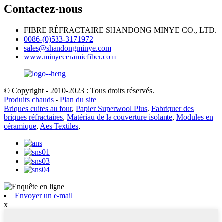
Contactez-nous
FIBRE RÉFRACTAIRE SHANDONG MINYE CO., LTD.
0086-(0)533-3171972
sales@shandongminye.com
www.minyeceramicfiber.com
© Copyright - 2010-2023 : Tous droits réservés.
Produits chauds
-
Plan du site
Briques cuites au four
,
Papier Superwool Plus
,
Fabriquer des
briques réfractaires
,
Matériau de la couverture isolante
,
Modules en
céramique
,
Aes Textiles
,
Envoyer un e-mail
x