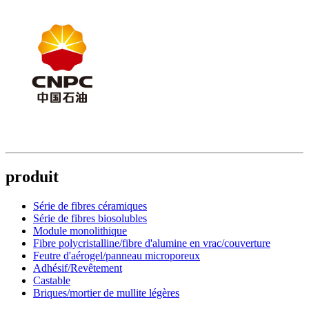
produit
Série de fibres céramiques
Série de fibres biosolubles
Module monolithique
Fibre polycristalline/fibre d'alumine en vrac/couverture
Feutre d'aérogel/panneau microporeux
Adhésif/Revêtement
Castable
Briques/mortier de mullite légères