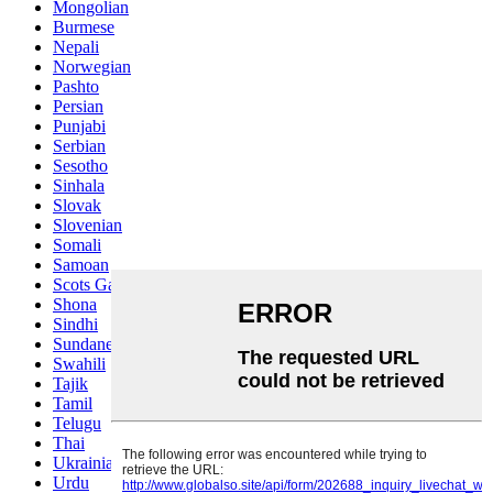
Mongolian
Burmese
Nepali
Norwegian
Pashto
Persian
Punjabi
Serbian
Sesotho
Sinhala
Slovak
Slovenian
Somali
Samoan
Scots Gaelic
Shona
Sindhi
Sundanese
Swahili
Tajik
Tamil
Telugu
Thai
Ukrainian
Urdu