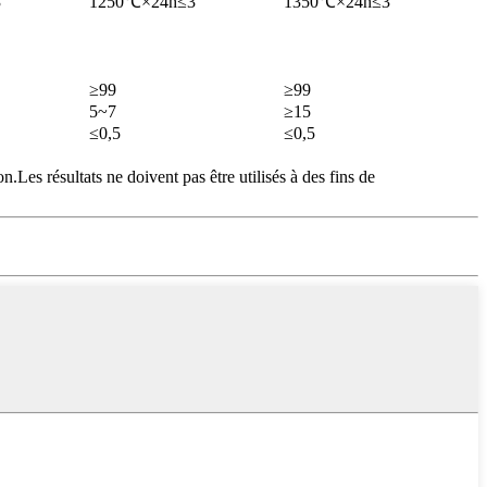
3
1250℃×24h≤3
1350℃×24h≤3
≥99
≥99
5~7
≥15
≤0,5
≤0,5
.Les résultats ne doivent pas être utilisés à des fins de