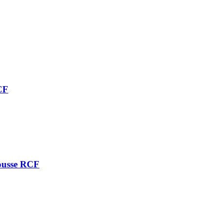
CF
mousse RCF