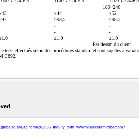
1000℃×24h≤3
1100℃×24h≤3
1200℃×24h≤
180~240
≥43
≥44
≥52
≥97
≥98,5
≥98,5
-
-
-
-
≤1,0
≤1,0
≤1,0
Par dessin du client
tests effectués selon des procédures standard et sont sujettes à variation
STM C892.