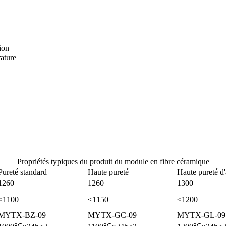
tion
rature
Propriétés typiques du produit du module en fibre céramique
Pureté standard
Haute pureté
Haute pureté d
1260
1260
1300
≤1100
≤1150
≤1200
MYTX-BZ-09
MYTX-GC-09
MYTX-GL-09