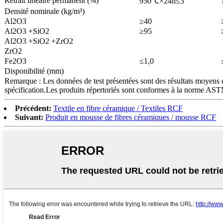
Retrait linéaire permanent (%)
950℃×24h≤3
Densité nominale (kg/m³)
Al2O3
≥40
Al2O3 +SiO2
≥95
Al2O3 +SiO2 +ZrO2
ZrO2
Fe2O3
≤1,0
Disponibilité (mm)
Remarque : Les données de test présentées sont des résultats moyens de 
spécification.Les produits répertoriés sont conformes à la norme A
Précédent:
Textile en fibre céramique / Textiles RCF
Suivant:
Produit en mousse de fibres céramiques / mousse RCF