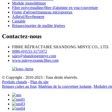
Module monolithique
Fibre polycristalline/fibre d'alumine en vrac/couverture
Feutre d'aérogel/panneau microporeux
Adhésif/Revêtement
Castable
Briques/mortier de mullite légères
Contactez-nous
FIBRE RÉFRACTAIRE SHANDONG MINYE CO., LTD.
0086-(0)533-3171972
sales@shandongminye.com
www.minyeceramicfiber.com
© Copyright - 2010-2023 : Tous droits réservés.
Produits chauds
-
Plan du site
Briques cuites au four
,
Matériau de la couverture isolante
,
Modules en