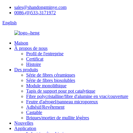
sales@shandongminye.com
0086-(0)533-3171972
English
Maison
À propos de nous
Profil de l'entreprise
Certificat
Histoire
Des produits
Série de fibres céramiques
Série de fibres biosolubles
Module monolithique
Tapis de support pour pot catalytique
Fibre polycristalline/fibre d'alumine en vrac/couverture
Feutre d'aérogel/panneau microporeux
Adhésif/Revêtement
Castable
Briques/mortier de mullite légères
Nouvelles
Application